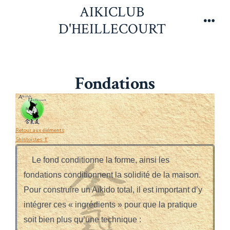
Aller
AIKICLUB
au
D'HEILLECOURT
Men
contenu
Fondations
Retour aux éléments
Shintoïstes ⇑