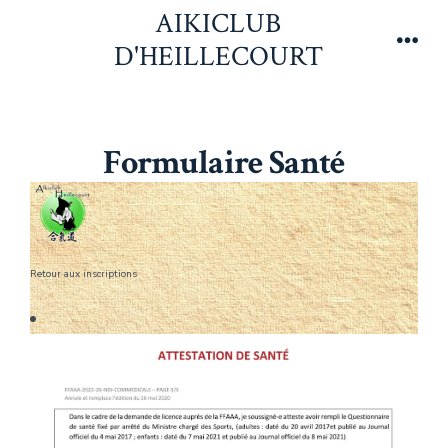
Aller
AIKICLUB
au
D'HEILLECOURT
Men
contenu
Formulaire Santé
Retour aux inscriptions