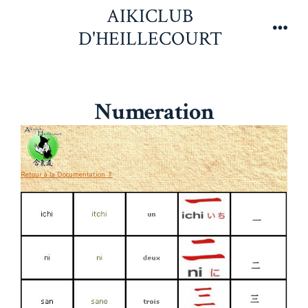
Aller
AIKICLUB
au
D'HEILLECOURT
Men
contenu
Numeration
Retour à la Documentation ⇑