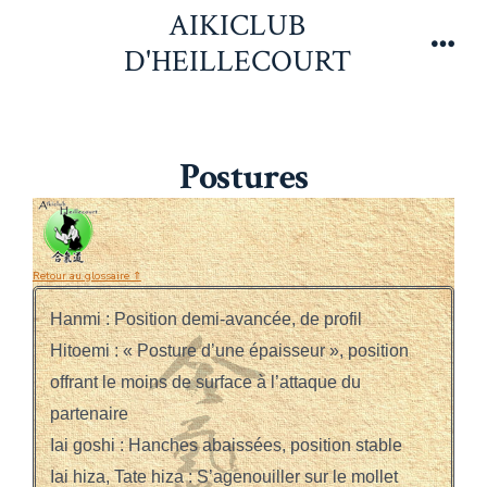
Aller
AIKICLUB
au
D'HEILLECOURT
Men
contenu
Postures
Retour au glossaire ⇑