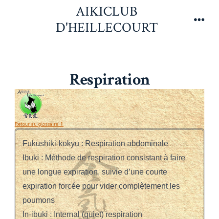
Aller
AIKICLUB
au
D'HEILLECOURT
Men
contenu
Respiration
Retour au glossaire ⇑